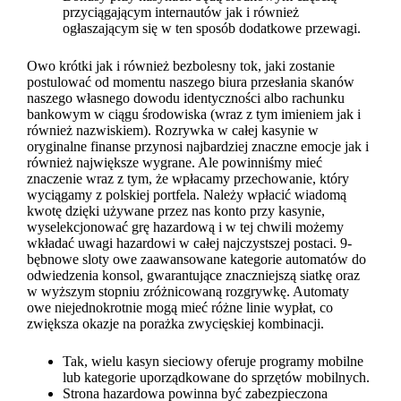
przyciągającym internautów jak i również
ogłaszającym się w ten sposób dodatkowe przewagi.
Owo krótki jak i również bezbolesny tok, jaki zostanie
postulować od momentu naszego biura przesłania skanów
naszego własnego dowodu identyczności albo rachunku
bankowym w ciągu środowiska (wraz z tym imieniem jak i
również nazwiskiem). Rozrywka w całej kasynie w
oryginalne finanse przynosi najbardziej znaczne emocje jak i
również największe wygrane. Ale powinniśmy mieć
znaczenie wraz z tym, że wpłacamy przechowanie, który
wyciągamy z polskiej portfela. Należy wpłacić wiadomą
kwotę dzięki używane przez nas konto przy kasynie,
wyselekcjonować grę hazardową i w tej chwili możemy
wkładać uwagi hazardowi w całej najczystszej postaci. 9-
bębnowe sloty owe zaawansowane kategorie automatów do
odwiedzenia konsol, gwarantujące znaczniejszą siatkę oraz
w wyższym stopniu zróżnicowaną rozgrywkę. Automaty
owe niejednokrotnie mogą mieć różne linie wypłat, co
zwiększa okazje na porażka zwycięskiej kombinacji.
Tak, wielu kasyn sieciowy oferuje programy mobilne
lub kategorie uporządkowane do sprzętów mobilnych.
Strona hazardowa powinna być zabezpieczona