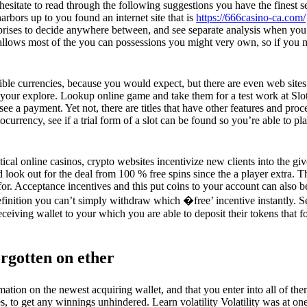
t hesitate to read through the following suggestions you have the fines
arbors up to you found an internet site that is
https://666casino-ca.com/
erprises to decide anywhere between, and see separate analysis when y
o allows most of the you can possessions you might very own, so if you
e currencies, because you would expect, but there are even web sites an
your explore. Lookup online game and take them for a test work at Slots 
e a payment. Yet not, there are titles that have other features and proce
ocurrency, see if a trial form of a slot can be found so you’re able to p
ical online casinos, crypto websites incentivize new clients into the gi
look out for the deal from 100 % free spins since the a player extra. T
or. Acceptance incentives and this put coins to your account can also be
efinition you can’t simply withdraw which �free’ incentive instantly. S
receiving wallet to your which you are able to deposit their tokens that
rgotten on ether
ation on the newest acquiring wallet, and that you enter into all of th
kes, to get any winnings unhindered. Learn volatility Volatility was at o