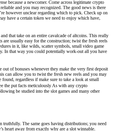
t sense because a newcomer. Come across legitimate crypto
reliable and you may recognized. The good news is there
ou’re however unclear regarding which to pick. Check up on
 may have a certain token we need to enjoy which have,
d that take on an entire cavalcade of altcoins. This really
are usually easy for the construction; twist the fresh reels
dures in it, like wilds, scatter symbols, small video game
lay. In that way you could potentially work-out all you have
ve out of bonuses whenever they make the very first deposit
his can allow you to twist the fresh new reels and you may
 found, regardless if make sure to take a look at small
ee the put facts meticulously As with any crypto
 following be studied into the slot games and many other
em truthfully. The same goes having distributions; you need
ne’s heart away from exactly why are a slot winnable.