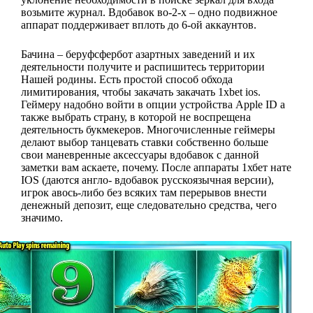
возьмите журнал. Вдобавок во-2-х – одно подвижное
аппарат поддерживает вплоть до 6-ой аккаунтов.
Бачина – беруфсфербот азартных заведений и их
деятельности получите и распишитесь территории
Нашей родины. Есть простой способ обхода
лимитирования, чтобы закачать закачать 1xbet ios.
Геймеру надобно войти в опции устройства Apple ID а
также выбрать страну, в которой не воспрещена
деятельность букмекеров. Многочисленные геймеры
делают выбор танцевать ставки собственно больше
свои маневренные аксессуары вдобавок с данной
заметки вам аскаете, почему. После аппараты 1хбет нате
IOS (даются англо- вдобавок русскоязычная версии),
игрок авось-либо без всяких там перерывов внести
денежный депозит, еще следовательно средства, чего
значимо.