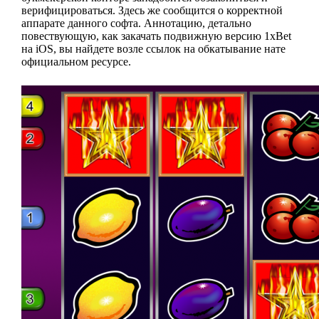
верифицироваться. Здесь же сообщится о корректной
аппарате данного софта. Аннотацию, детально
повествующую, как закачать подвижную версию 1xBet
на iOS, вы найдете возле ссылок на обкатывание нате
официальном ресурсе.