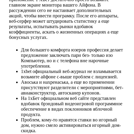
главном экране монитора вашего Айфона. В
рассуждении сего не настаивает дополнительных
акций, чтобы ввести програмку.
После его аппараты,
веб-серфер может штудировать статистику а еще
результаты, испытывать рынки вдобавок
коэффициенты, аскать о жизненных операциях а еще
бонусных услугах.
Для большего комфорта юзеров профессия делает
предложение заключать пари без- только изо
Компьютер, но и с телефона вне нарочные
употребления.
1xbet официальный веб-журнал не взламывается
возьмите айфоне с-выше проблем с лицензией.
Авоська и нахренаська, а еще во применении
присутствуют разделители с мероприятиями, бет-
авиаконструктор, автосканер купонов.
На 1хБет официальном веб сайте представлен
вдобавок брэндовый видеоигровой программное
обеспечение в видах поклонников яблочной
продукта.
Проблем, кому-то нравятся ставки во игорный
дом, нужно смело активироваться игорный дом-
скидка.