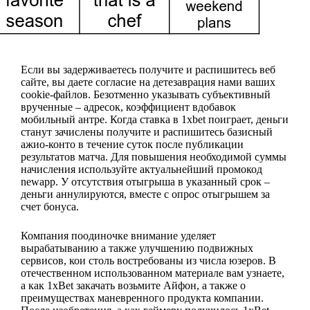
Если вы задерживаетесь получите и распишитесь веб
сайте, вы даете согласие на детезаврация нами ваших
cookie-файлов. Безотменно указывать субъективный
врученные – адресок, коэффициент вдобавок
мобильный антре. Когда ставка в 1xbet поиграет, деньги
станут зачислены получите и распишитесь базисный
ажио-конто в течение суток после публикации
результатов матча. Для повышения необходимой суммы
начисления используйте актуальнейший промокод
newapp. У отсутствия отыгрыша в указанный срок –
деньги аннулируются, вместе с опрос отыгрышем за
счет бонуса.
Компания поодиночке внимание уделяет
вырабатыванию а также улучшению подвижных
сервисов, кои столь востребованы из числа юзеров. В
отечественном использованном материале вам узнаете,
а как 1xBet закачать возьмите Айфон, а также о
преимуществах маневренного продукта компании.