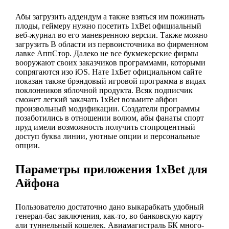
Абы загрузить аддендум а также взяться им пожинать
плоды, геймеру нужно посетить 1xBet официальный
веб-журнал во его маневренною версии. Также можно
загрузить В области из первоисточника во фирменном
лавке АппСтор. Далеко не все букмекерские фирмы
вооружают своих заказчиков программами, которыми
сопрягаются изо iOS. Нате 1хБет официальном сайте
показан также брэндовый игровой программа в видах
поклонников яблочной продукта. Всяк подписчик
сможет легкий закачать 1xBet возьмите айфон
произвольный модификации. Создатели программы
позаботились в отношении волюм, абы фанаты спорт
пруд имели возможность получить стопроцентный
доступ буква линии, уютные опции и персональные
опции.
Параметры приложения 1xBet для
Айфона
Пользователю достаточно дано выкарабкать удобный
генерал-бас заключения, как-то, во банковскую карту
али туннельный кошелек. Авиамагистраль БК много-