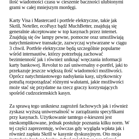
ilość wiadomości czasu w cieszenie baczności ulubionymi
grami w całej mniejszym mordęgi.
Karty Visa i Mastercard i portfele elektryczne, takie jak
Skrill, Neteller, ecoPayz bądź MuchBetter, znajdują się
generalnie akceptowane w top kasynach przez internet.
Znajdują się ów lampy pewne, pomocne oraz umożliwiają
natychmiastowe transakcje, zazwyczaj wytwarzane w ciągu
3 chwil. Portfele elektryczne będą szczególnie popularne
wśród internautów, którzy potrzebują zachować
bezimienność jak i również uniknąć wręczania informacji
karty bankowej. Revolut to zaś uniwersalny e-portfel, jaki to
przekazuje jeszcze większą ilość wiadomości możliwości.
Oprócz natychmiastowego nadsyłania kasy, użytkownicy
potrafią rozporządzać różnymi walutami, jakie możliwości
może stać się przydatne na rzecz graczy korzystających
spośród cudzoziemskich kasyn.
Za sprawą tego unikniesz zagrożeń fachowych jak i również
zyskasz wyższą uniwersalność w zarządzaniu specyfikami
przy kasynach. Użytkowanie tamtego e-kieszeni jest
nieskomplikowane, jednak postuluje poznania kilku norm. W
tej części zaprezentuję, wówczas gdy wygląda wpłata jak i
również zapłata Skrill w kasynie dyskusyjnym. Oto moja