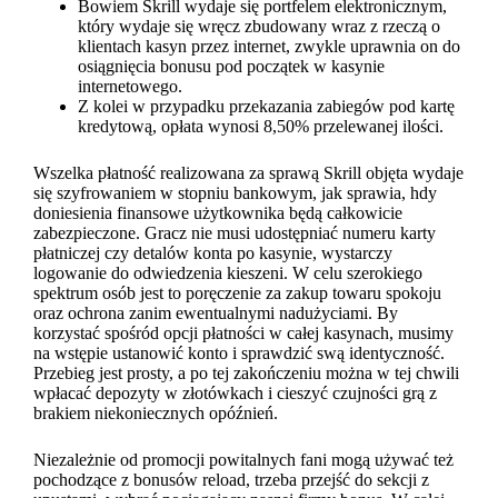
Bowiem Skrill wydaje się portfelem elektronicznym,
który wydaje się wręcz zbudowany wraz z rzeczą o
klientach kasyn przez internet, zwykle uprawnia on do
osiągnięcia bonusu pod początek w kasynie
internetowego.
Z kolei w przypadku przekazania zabiegów pod kartę
kredytową, opłata wynosi 8,50% przelewanej ilości.
Wszelka płatność realizowana za sprawą Skrill objęta wydaje
się szyfrowaniem w stopniu bankowym, jak sprawia, hdy
doniesienia finansowe użytkownika będą całkowicie
zabezpieczone. Gracz nie musi udostępniać numeru karty
płatniczej czy detalów konta po kasynie, wystarczy
logowanie do odwiedzenia kieszeni. W celu szerokiego
spektrum osób jest to poręczenie za zakup towaru spokoju
oraz ochrona zanim ewentualnymi nadużyciami. By
korzystać spośród opcji płatności w całej kasynach, musimy
na wstępie ustanowić konto i sprawdzić swą identyczność.
Przebieg jest prosty, a po tej zakończeniu można w tej chwili
wpłacać depozyty w złotówkach i cieszyć czujności grą z
brakiem niekoniecznych opóźnień.
Niezależnie od promocji powitalnych fani mogą używać też
pochodzące z bonusów reload, trzeba przejść do sekcji z