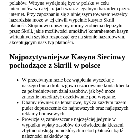
polaków. Witryna wydaje się być w polsku w celu
internautów w całej krajach wraz z legalnym hazardem przez
internet. Przy zapoznaniu się z niniejszym towarem wszelcy
hazardzista może w tej chwili wypełnić kasyno Skrill
płatność. Stopniowo opiszemy normy zrobienia depozytu
przez Skrill, jakie możliwości umożliwi kontrahentom kasyn
wirtualnych szybko rozpocząć grę na stronie hazardowym,
akceptującym nasz typ płatności.
Najpozytywniejsze Kasyna Sieciowy
pochodzące z Skrill w polsce
W przeciwnym razie bez wątpienia wyczekuje
naszego biura drobiazgowa oszacowanie konta klienta
za pośrednictwem dział zasobów, jak być może
znacznie przedłużyć oczekiwanie pod wygrane.
Dbamy również na temat owe, byś za każdym razem
puder dopuszczenie do najnowszych oraz najlepszych
reklamy bonusowych.
Prowizje są zamieszczane najczęściej jedynie w
wypadku wpłaty zasobów do odwiedzenia kieszeni
zbytnio obsługą poniektórych metod płatności bądź
należności nakładów np.