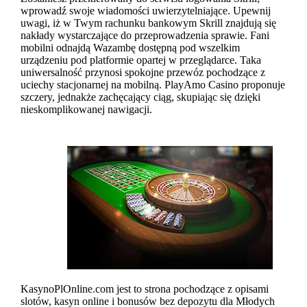
wprowadź swoje wiadomości uwierzytelniające. Upewnij
uwagi, iż w Twym rachunku bankowym Skrill znajdują się
nakłady wystarczające do przeprowadzenia sprawie. Fani
mobilni odnajdą Wazambę dostępną pod wszelkim
urządzeniu pod platformie opartej w przeglądarce. Taka
uniwersalność przynosi spokojne przewóz pochodzące z
uciechy stacjonarnej na mobilną. PlayAmo Casino proponuje
szczery, jednakże zachęcający ciąg, skupiając się dzięki
nieskomplikowanej nawigacji.
KasynoPlOnline.com jest to strona pochodzące z opisami
slotów, kasyn online i bonusów bez depozytu dla Młodych