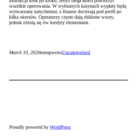
instrukcja krok po kroku, żebyś mógł łatwo powtórzyć
wszelkie operowania. W wybranych kasynach wypłaty będą
wytwarzane natychmiast, a finanse docierają pod profil po
kilka okresów. Operatorzy często dają zbliżone wzory,
jednak różnią się ów kredyty elementami.
March 10, 2026
trumpweiss
Uncategorized
Proudly powered by
WordPress