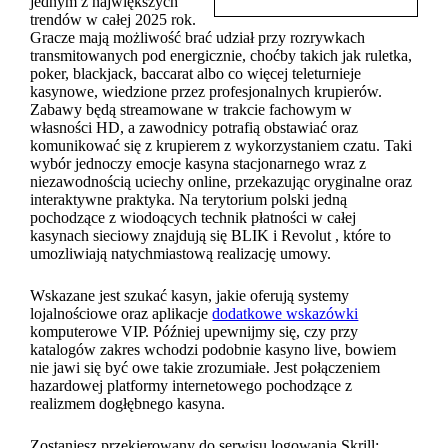
jednym z największych
trendów w całej 2025 rok.
Gracze mają możliwość brać udział przy rozrywkach
transmitowanych pod energicznie, choćby takich jak ruletka,
poker, blackjack, baccarat albo co więcej teleturnieje
kasynowe, wiedzione przez profesjonalnych krupierów.
Zabawy będą streamowane w trakcie fachowym w
własności HD, a zawodnicy potrafią obstawiać oraz
komunikować się z krupierem z wykorzystaniem czatu. Taki
wybór jednoczy emocje kasyna stacjonarnego wraz z
niezawodnością uciechy online, przekazując oryginalne oraz
interaktywne praktyka. Na terytorium polski jedną
pochodzące z wiodoących technik płatności w całej
kasynach sieciowy znajdują się BLIK i Revolut , które to
umozliwiają natychmiastową realizację umowy.
Wskazane jest szukać kasyn, jakie oferują systemy
lojalnościowe oraz aplikacje
dodatkowe wskazówki
komputerowe VIP. Później upewnijmy się, czy przy
katalogów zakres wchodzi podobnie kasyno live, bowiem
nie jawi się być owe takie zrozumiałe. Jest połączeniem
hazardowej platformy internetowego pochodzące z
realizmem dogłębnego kasyna.
Zostaniesz przekierowany do serwisu logowania Skrill;