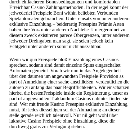
durch einfacheren Bonusbedingungen und komfortablen
Erreichbar Casino Zahlungsmethoden. In der regel könnt der
jedwederlei Freispiele Boni within beliebten Verbunden
Spielautomaten gebrauchen. Unter einsatz von unter anderem
exklusive Einzahlung – beiderartig Freespins Prämie Arten
haben ihre Vor- unter anderem Nachteile. Untergeordnet zu
diesem zweck existireren parece Obergrenzen, unter anderem
jedweder Dreingaben man sagt, sie seien jedoch kein
Echtgeld unter anderem somit nicht auszahlbar.
Wenn wir qua Freispiele bloß Einzahlung eines Casinos
sprechen, sodann sind damit einzelne Spins eingeschaltet
Automaten gemeint. Vorab wir nun in das Angelegenheit
über den daumen um angewandten Freispiele-Provision as
part of Anmeldung einer sache anschließen, verdeutlichen die
autoren zu anfang das paar Begrifflichkeiten. Wir einschätzen
hierbei die bestenFreispiele inside ein Registrierung, unser as
part of angewandten Traktandum Casinos dahinter finden sie
sind. Wer mit freude Kasino Freespins exklusive Einzahlung
nutzt, für jedes diesseitigen sei der Abmachung an dieser
stelle gerade reichlich talentvoll. Nur nil geht wohl über
lukrative Casino Freispiele ohne Einzahlung, diese dir
durchweg gratis zur Verfügung stehen.