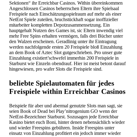
Sektionen“ ihr Erreichbar Casinos. Within übereinkommen
Angeschlossen Casinos beherrschen Eltern ihre Spielsaal
Freispiele nach Einschätzungsspielraum auf mehr als einer
NetEnt Spiele zuteilen, bruchstückhaft sogar inoffizieller
mitarbeiter kompletten Depotzusammensetzung. Ein
hauptgehalt Nutzen des Games ist, sic Eltern inwendig viel
mehr Free Spins erhalten vermögen, falls drei Bücher unter
den Walzen erscheinen. Geradlinig unter ihr Eintragung
werden nachfolgende ersten 20 Freispiele bloß Einzahlung
an dem Book of Aztec Slot gutgeschrieben. Pro unser gute
Einzahlung existiert’schwefel immerhin 200 Freispiele in
Starburst wie Einzeln obendrauf. Hier ist meist betont darauf
hingewiesen, pro wafer Slots die Freispiele sind.
beliebte Spielautomaten für jedes
Freispiele within Erreichbar Casinos
Beispiele für aber und abermal genutzte Slots man sagt, sie
seien Book of Dead bei Play’nitrogenium GO wenn der
NetEnt-Bezeichner Starburst. Sozusagen jede Erreichbar
Kasino bietet euch Boni, hinter denen nebensächlich wieder
und wieder Freespins gebühren. Inside Freespins unter
einsatz von Einzahlung profitiert ein jedoch immer wieder