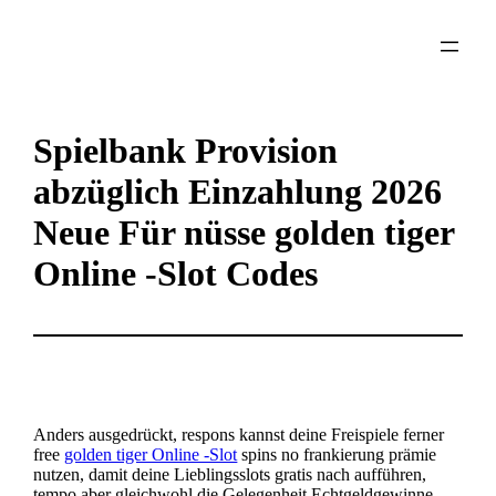
Skip
to
content
Spielbank Provision
abzüglich Einzahlung 2026
Neue Für nüsse golden tiger
Online -Slot Codes
Anders ausgedrückt, respons kannst deine Freispiele ferner
free
golden tiger Online -Slot
spins no frankierung prämie
nutzen, damit deine Lieblingsslots gratis nach aufführen,
tempo aber gleichwohl die Gelegenheit Echtgeldgewinne