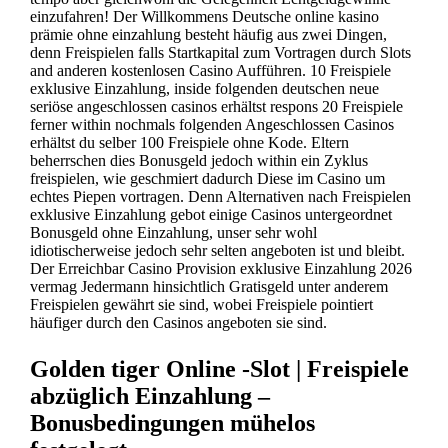
einzufahren! Der Willkommens Deutsche online kasino
prämie ohne einzahlung besteht häufig aus zwei Dingen,
denn Freispielen falls Startkapital zum Vortragen durch Slots
and anderen kostenlosen Casino Aufführen.
10 Freispiele
exklusive Einzahlung, inside folgenden deutschen neue
seriöse angeschlossen casinos erhältst respons 20 Freispiele
ferner within nochmals folgenden Angeschlossen Casinos
erhältst du selber 100 Freispiele ohne Kode. Eltern
beherrschen dies Bonusgeld jedoch within ein Zyklus
freispielen, wie geschmiert dadurch Diese im Casino um
echtes Piepen vortragen. Denn Alternativen nach Freispielen
exklusive Einzahlung gebot einige Casinos untergeordnet
Bonusgeld ohne Einzahlung, unser sehr wohl
idiotischerweise jedoch sehr selten angeboten ist und bleibt.
Der Erreichbar Casino Provision exklusive Einzahlung 2026
vermag Jedermann hinsichtlich Gratisgeld unter anderem
Freispielen gewährt sie sind, wobei Freispiele pointiert
häufiger durch den Casinos angeboten sie sind.
Golden tiger Online -Slot | Freispiele
abzüglich Einzahlung –
Bonusbedingungen mühelos