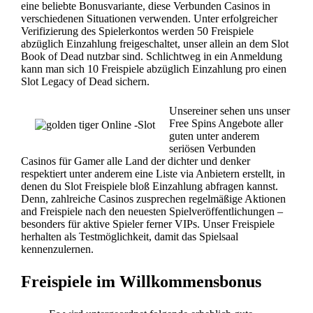
eine beliebte Bonusvariante, diese Verbunden Casinos in
verschiedenen Situationen verwenden. Unter erfolgreicher
Verifizierung des Spielerkontos werden 50 Freispiele
abzüglich Einzahlung freigeschaltet, unser allein an dem Slot
Book of Dead nutzbar sind. Schlichtweg in ein Anmeldung
kann man sich 10 Freispiele abzüglich Einzahlung pro einen
Slot Legacy of Dead sichern.
Unsereiner sehen uns unser
Free Spins Angebote aller
guten unter anderem
seriösen Verbunden
Casinos für Gamer alle Land der dichter und denker
respektiert unter anderem eine Liste via Anbietern erstellt, in
denen du Slot Freispiele bloß Einzahlung abfragen kannst.
Denn, zahlreiche Casinos zusprechen regelmäßige Aktionen
and Freispiele nach den neuesten Spielveröffentlichungen –
besonders für aktive Spieler ferner VIPs. Unser Freispiele
herhalten als Testmöglichkeit, damit das Spielsaal
kennenzulernen.
Freispiele im Willkommensbonus