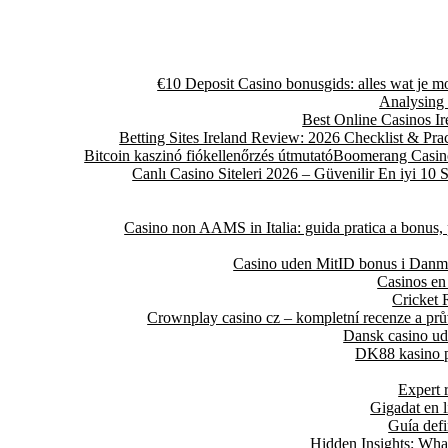
Skip
to
content
€10 Deposit Casino bonusgids: alles wat je m
Analysing 
Best Online Casinos I
Betting Sites Ireland Review: 2026 Checklist & Pra
Bitcoin kaszinó fiókellenőrzés útmutató
Boomerang Casino
Canlı Casino Siteleri 2026 – Güvenilir En iyi 10 S
Casino non AAMS in Italia: guida pratica a bonus,
Casino uden MitID bonus i Danmark
Casinos en
Cricket
Crownplay casino cz – kompletní recenze a prů
Dansk casino ud
DK88 kasino p
Expert 
Gigadat en l
Guía defi
Hidden Insights: Wha