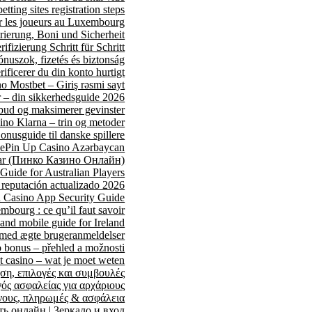
betting sites registration steps
ur les joueurs au Luxembourg
ierung, Boni und Sicherheit
fizierung Schritt für Schritt
ónuszok, fizetés és biztonság
ificerer du din konto hurtigt
 Mostbet – Giriş rəsmi sayt
 – din sikkerhedsguide 2026
lbud og maksimerer gevinster
ino Klarna – trin og metoder
nusguide til danske spillere
de
Pin Up Casino Azərbaycan
ışlar (Пинко Казино Онлайн)
Guide for Australian Players
 reputación actualizado 2026
 Casino App Security Guide
mbourg : ce qu’il faut savoir
 and mobile guide for Ireland
 med ægte brugeranmeldelser
 bonus – přehled a možnosti
t casino – wat je moet weten
η, επιλογές και συμβουλές
ός ασφαλείας για αρχάριους
νους, πληρωμές & ασφάλεια
ь онлайн | Зеркало и вход