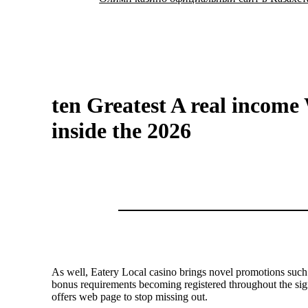
ten Greatest A real income 
inside the 2026
As well, Eatery Local casino brings novel promotions such
bonus requirements becoming registered throughout the sign
offers web page to stop missing out.