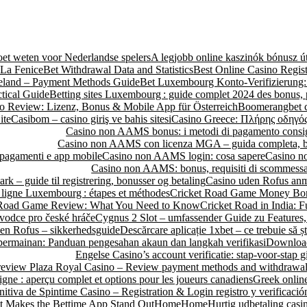
oet weten voor Nederlandse spelers
A legjobb online kaszinók bónusz ú
La FeniceBet Withdrawal Data and Statistics
Best Online Casino Registr
reland – Payment Methods Guide
Bet Luxembourg Konto‑Verifizierung: S
ctical Guide
Betting sites Luxembourg : guide complet 2024 des bonus, p
 Review: Lizenz, Bonus & Mobile App für Österreich
Boomerangbet ca
ite
Casibom – casino giriş ve bahis sitesi
Casino Greece: Πλήρης οδηγό
Casino non AAMS bonus: i metodi di pagamento consiglia
Casino non AAMS con licenza MGA – guida completa, b
 pagamenti e app mobile
Casino non AAMS login: cosa sapere
Casino n
Casino non AAMS: bonus, requisiti di scommessa 
 – guide til registrering, bonusser og betaling
Casino uden Rofus anme
 ligne Luxembourg : étapes et méthodes
Cricket Road Game Money Bonu
 Road Game Review: What You Need to Know
Cricket Road in India: F
vodce pro české hráče
Cygnus 2 Slot – umfassender Guide zu Features
en Rofus – sikkerhedsguide
Descărcare aplicație 1xbet – ce trebuie să șt
ermainan: Panduan pengesahan akaun dan langkah verifikasi
Download
Engelse Casino’s account verificatie: stap‑voor‑stap 
review Plaza Royal Casino – Review payment methods and withdrawal ti
igne : aperçu complet et options pour les joueurs canadiens
Greek onlin
nitiva de Spintime Casino – Registration & Login registro y verificaci
t Makes the Bettime App Stand Out
Home
Home
Hurtig udbetaling casi