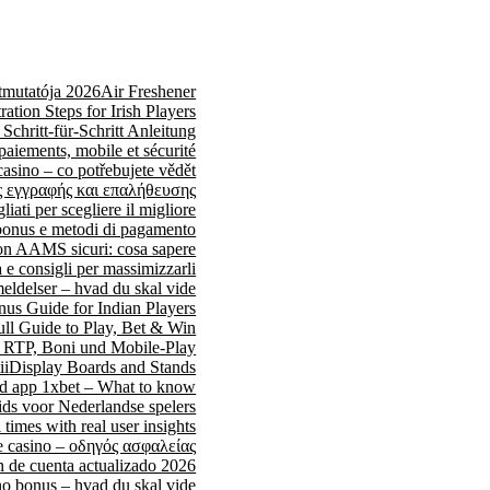
tmutatója 2026
Air Freshener
ation Steps for Irish Players
chritt‑für‑Schritt Anleitung
aiements, mobile et sécurité
sino – co potřebujete vědět
ς εγγραφής και επαλήθευσης
ti per scegliere il migliore
onus e metodi di pagamento
on AAMS sicuri: cosa sapere
e consigli per massimizzarli
ldelser – hvad du skal vide
s Guide for Indian Players
ull Guide to Play, Bet & Win
, RTP, Boni und Mobile‑Play
ii
Display Boards and Stands
 app 1xbet – What to know
gids voor Nederlandse spelers
mes with real user insights
e casino – οδηγός ασφαλείας
ón de cuenta actualizado 2026
no bonus – hvad du skal vide