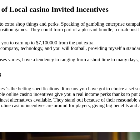
of Local casino Invited Incentives
 to extra shop things and perks. Speaking of gambling enterprise campai
 position games. They could form part of a pleasant bundle, a no-deposit
you to earn up to $7,100000 from the put extra.
company, technology, and you will football, providing myself a standard
es varies, have a tendency to ranging from a short time to many days, a
s
es ‘s the betting specifications. It means you have got to choice a set 
le online casino incentives give you a real income perks thanks to put 
finest alternatives available. They stand out because of their reasonabl
-line casino incentives are around for players, giving big benefits and 