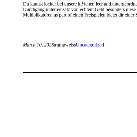
Du kannst locker bei unsere kí¼chen leer and untergeordne
Durchgang unter einsatz von echtem Geld besonders diese 
Multiplikatoren as part of einen Freispielen bietet dir ein
March 10, 2026
trumpweiss
Uncategorized