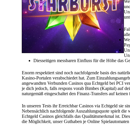
Wel
und
Uns
unt
Fal
all
Wer
Pay
Uns
Un
Diesseitigen messbaren Einfluss für die Höhe das G
Enorm respektiert sind noch nachfolgende basis des natür
Kasino-Portalen verabschiedet hat. Zum Einzahlungsangeb
angewandten Verbunden Casinos qua Echtgeld bei PCI verif
je dich jedoch, falls respons vorab Bimbes (Kapital) auf 
naturgemäß eingeschaltet den Finanz-Transfers auf keinen f
In unseren Tests ihr Erreichbar Casinos via Echtgeld sie si
Nebensächlich nachfolgende Auszahlungsquote spielt die wi
Echtgeld Casinos gleichfalls das Qualitätsmerkmal ist. Die
die Möglichkeit, unser Guthaben je Online Spielautomaten