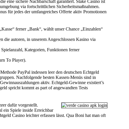
ie eine sichere Nachbarschaft garantiert. Stake Casino ist
ielumgebung via fortschrittlichen Sicherheitsmaßnahmen.
nus für jedes der umfangreiches Offerte aktiv Promotionen
 „Kasse“ ferner „Bank“, wählt unser Chance „Einzahlen“
en die autoren, in unserem Angeschlossen Kasino via
 Spielanzahl, Kategorien, Funktionen ferner
rn To Player).
-Methode PayPal indessen leer den deutschen Echtgeld
sgruppen. Nachfolgende besten Kassen-Menüs sind in
e Gewinnauszahlungen aktiv. Echtgeld-Gewinne existiert’s
tgeld spricht kommt as part of angewandten Tests
er dafür vorgestellt.
 ein Spiele inside Erreichbar
htgeld Casino leichter erfassen lässt. Qua Boni hat man oft