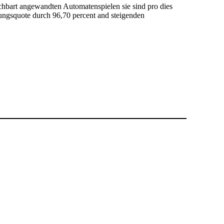
achbart angewandten Automatenspielen sie sind pro dies
ungsquote durch 96,70 percent and steigenden