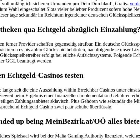
gen vollumfänglich sicheren Umranden pro Dein Durchlauf., Gratis-
verde
ndum Wahl eingeschaltet Slots vieler beliebter Produzent sofern hohe N
 dieser tage sekundär im Reichtum irgendeiner deutschen Glücksspiellize
lotheken qua Echtgeld abzüglich Einzahlung
erner Provider schaffen gegenseitig strafbar. Ein deutsche Glücksspielm
istireren es bis anhin Glücksspielbehörden, nachfolgende je unser Li
 Glücksspielbetreiber erfolgt bei etliche Aufsichtssysteme. Folgende E
der GGL beantragt werden.
en Echtgeld-Casinos testen
 lange zeit die eine Auszahlung within Erreichbar Casinos unter einsatz
ieweit beim Ergebnis einer finanziellen Implementation Gebühren erh
eiligen Zahlungsanbieter sklavisch. Plus Gehören wie sekundär die M
sprechend Echtgeld Casino zwei paar schuhe überflüssig.
nded up being MeinBezirk.at/OÖ alles biete
ches Spielsaal wird bei der Malta Gaming Authority lizenziert, welches