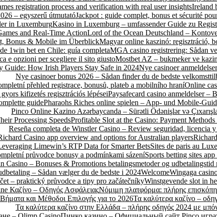
registration process and verification with real user insights
Ireland 
 2026 – egyszerű útmutató
Jackpot : guide complet, bonus et sécurité po
eler in Luxemburg
Kasino in Luxemburg – umfassender Guide zu Registr
Games and Real-Time Action
Lord of the Ocean Deutschland – Kontoveri
, Bonus & Mobile im Überblick
Magyar online kaszinó: regisztráció, b
de 1win bet en Chile: guía completa
MGA casino registrering: Sådan ver
e opzioni per scegliere il sito giusto
Mostbet AZ – bukmeker ve kazino
y Guide: How Irish Players Stay Safe in 2024
Nye casinoer anmeldelser
Nye casinoer bonus 2026 – Sådan finder du de bedste velkomstti
pletní přehled registrace, bonusů, plateb a mobilního hraní
Online cas
gyors kifizetés regisztrációs lépései
Paysafecard casino anmeldelser – Bo
omplette guide
Pharaohs Riches online spielen – App- und Mobile-Gui
Pinco Online Kazino Azərbaycanda – Sürətli Ödənişlər və Çıxar
eir Processing Speeds
Profitable Slot at the Casino: Payment Methods 
Reseña completa de Winstler Casino – Review seguridad, licencia y
Richard Casino app overview and options for Australian players
Richard
 Leveraging Limewin’s RTP Data for Smarter Bets
Sites de paris au Luxe
kompletní průvodce bonusy a podmínkami sázení
Sports betting sites app
n Casino – Bonuses & Promotions betalingsmetoder og udbetalingstid
dbetaling – Sådan vælger du de bedste i 2024
Welcome
Wingaga casino
čet – praktický průvodce a tipy pro začátečníky
Winstgevende slot in he
ine Καζίνο – Οδηγός Ασφάλειας
Νόμιμη πλατφόρμα: πλήρης επισκόπησ
 Βήματα και Μέθοδοι Επιλογής για το 2026
Τα καλύτερα καζίνο – οδηγ
Τα καλύτερα καζίνο στην Ελλάδα – πλήρης οδηγός 2024 με μπό
не – Olimp Casino
Пинко казино – Официальный сайт Pinco играт