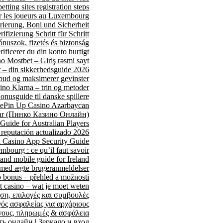
betting sites registration steps
ur les joueurs au Luxembourg
ierung, Boni und Sicherheit
fizierung Schritt für Schritt
ónuszok, fizetés és biztonság
ificerer du din konto hurtigt
 Mostbet – Giriş rəsmi sayt
 – din sikkerhedsguide 2026
lbud og maksimerer gevinster
ino Klarna – trin og metoder
nusguide til danske spillere
de
Pin Up Casino Azərbaycan
ışlar (Пинко Казино Онлайн)
Guide for Australian Players
 reputación actualizado 2026
 Casino App Security Guide
mbourg : ce qu’il faut savoir
 and mobile guide for Ireland
 med ægte brugeranmeldelser
 bonus – přehled a možnosti
t casino – wat je moet weten
η, επιλογές και συμβουλές
ός ασφαλείας για αρχάριους
νους, πληρωμές & ασφάλεια
ь онлайн | Зеркало и вход