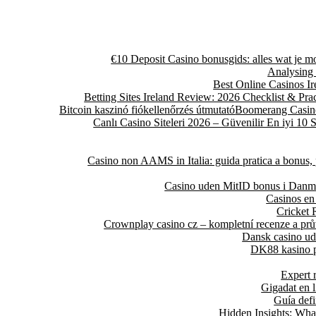
Skip
to
content
€10 Deposit Casino bonusgids: alles wat je m
Analysing 
Best Online Casinos I
Betting Sites Ireland Review: 2026 Checklist & Pra
Bitcoin kaszinó fiókellenőrzés útmutató
Boomerang Casino
Canlı Casino Siteleri 2026 – Güvenilir En iyi 10 S
Casino non AAMS in Italia: guida pratica a bonus,
Casino uden MitID bonus i Danmark
Casinos en
Cricket
Crownplay casino cz – kompletní recenze a prů
Dansk casino ud
DK88 kasino p
Expert 
Gigadat en l
Guía defi
Hidden Insights: Wha