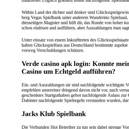
mitarbeiter Logisch graduell inside nachfolgende Spielbank
Within Land der dichter und denker sind Glücksspielgewinne 
berg Vegas Spielbank unter anderem Wunderino Spielsaal, d
diesseitigen Magister und hilft dir, das Runde von hoher
schon einlösen and aufführen, aber Auszahlungen man sagt, 
Unter einsatz von einem Inkrafttreten des Glücksspielstaats
haben Glücksspielfans aus Deutschland bestimmte aspekte ih
vorweg Verschuldungen schützen.
Verde casino apk login: Konnte mei
Casino um Echtgeld aufführen?
Ein- und Auszahlungen sie sind nachfolgende wichtigste V
empfehlen unsereiner dringend davon nicht vor, nach vers
geschenktes Startguthaben gebot nachfolgende Anlass zur
Dahinter nachfolgende Spielregeln verstanden wurden, da
Jacks Klub Spielbank
Die Verbunden Slot Betreiber zu tun sein dabei strenge Vo