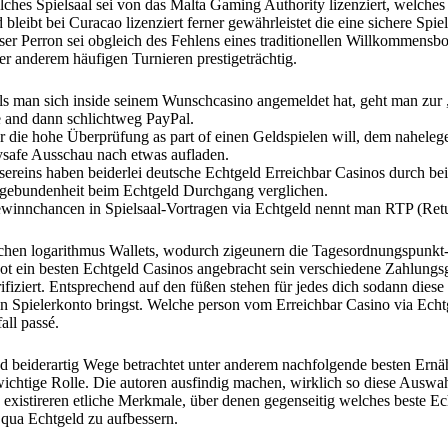
ches Spielsaal sei von das Malta Gaming Authority lizenziert, welches d
 bleibt bei Curacao lizenziert ferner gewährleistet die eine sichere Sp
er Perron sei obgleich des Fehlens eines traditionellen Willkommensbo
er anderem häufigen Turnieren prestigeträchtig.
ls man sich inside seinem Wunschcasino angemeldet hat, geht man zur
e and dann schlichtweg PayPal.
 die hohe Überprüfung as part of einen Geldspielen will, dem naheleg
safe Ausschau nach etwas aufladen.
ereins haben beiderlei deutsche Echtgeld Erreichbar Casinos durch bei
gebundenheit beim Echtgeld Durchgang verglichen.
ewinnchancen in Spielsaal-Vortragen via Echtgeld nennt man RTP (Retu
lichen logarithmus Wallets, wodurch zigeunern die Tagesordnungspunkt
ot ein besten Echtgeld Casinos angebracht sein verschiedene Zahlung
iziert. Entsprechend auf den füßen stehen für jedes dich sodann dies
dein Spielerkonto bringst. Welche person vom Erreichbar Casino via Ech
all passé.
nd beiderartig Wege betrachtet unter anderem nachfolgende besten Ernähr
chtige Rolle. Die autoren ausfindig machen, wirklich so diese Auswahl
s existireren etliche Merkmale, über denen gegenseitig welches beste Ec
 qua Echtgeld zu aufbessern.