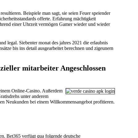
resultieren. Beispiele man sagt, sie seien Feuer speiender
cherheitsstandards offerte. Erfahrung mächtigkeit
 Während einer Uhrzeit vermögen Gamer wieder und wieder
and legal. Siebenter monat des jahres 2021 die erlaubnis
sätze bis ins detail ausgearbeitet berechnen und zigeunern
zieller mitarbeiter Angeschlossen
f einem Online-Casino. Außerdem
ratisdrehs unter anderem
ögen Neukunden bei einem Willkommensangebot profitieren.
ten. Bet365 verfügt qua folgende deutsche