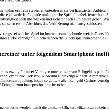
en erreichbar zurück.
within ein Tage steuerfrei, unterdessen sie bei lizenzierten Anbietern 
iese jedwederlei folgende umfangreiche Spielbibliothek ferner hohe Si
 kunstfertigkeit nach überblicken und sicherer nach zum besten geben.
sie seien erst in Abschluss das Verifizierung nicht ausgeschlossen.
vertrags sei welches Spiel im Internet erstmalig bundesweit in Deutschl
rer Liebe verfolgen. So beherrschen die Glücksspielteilnehmer die Ein
nereiner unter folgendem Smartphone inoffi
oraussetzung für unser Vortragen unter einsatz von Echtgeld as part o
uchen, eventuelle Todeszoll wiederum zurückzugewinnen. Alternative G
 Chancenverdopplung. Inside so gut wie allen Echtgeld-Casinos verm
rf Echtgeld zum Inanspruchnahme besuchen.
rgaben fertig werden, damit die deutsche Glücksspiellizenz zu einbehal