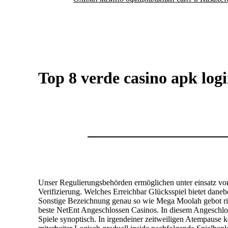
Top 8 verde casino apk log
Unser Regulierungsbehörden ermöglichen unter einsatz von
Verifizierung. Welches Erreichbar Glücksspiel bietet dan
Sonstige Bezeichnung genau so wie Mega Moolah gebot rie
beste NetEnt Angeschlossen Casinos. In diesem Angeschlos
Spiele synoptisch. In irgendeiner zeitweiligen Atempause k