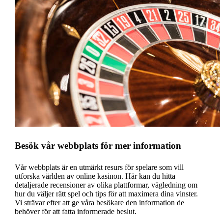
Besök vår webbplats för mer information
Vår webbplats är en utmärkt resurs för spelare som vill
utforska världen av online kasinon. Här kan du hitta
detaljerade recensioner av olika plattformar, vägledning om
hur du väljer rätt spel och tips för att maximera dina vinster.
Vi strävar efter att ge våra besökare den information de
behöver för att fatta informerade beslut.