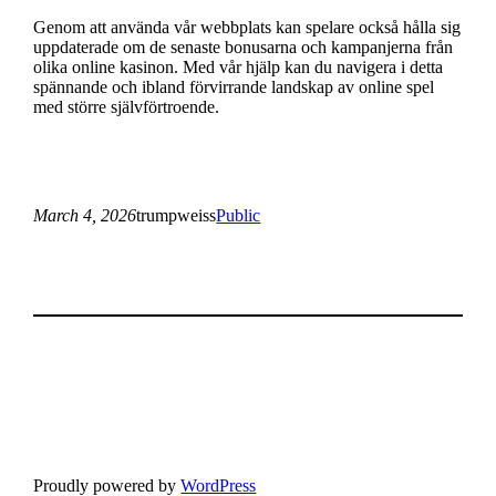
Genom att använda vår webbplats kan spelare också hålla sig
uppdaterade om de senaste bonusarna och kampanjerna från
olika online kasinon. Med vår hjälp kan du navigera i detta
spännande och ibland förvirrande landskap av online spel
med större självförtroende.
March 4, 2026
trumpweiss
Public
Proudly powered by
WordPress