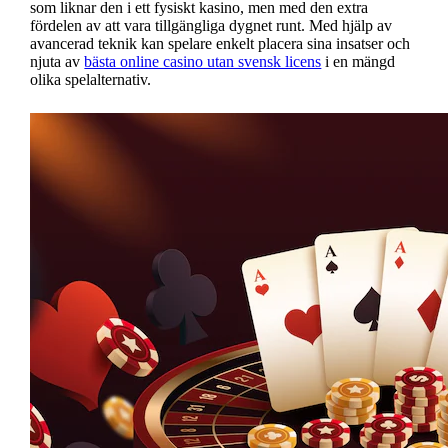
som liknar den i ett fysiskt kasino, men med den extra
fördelen av att vara tillgängliga dygnet runt. Med hjälp av
avancerad teknik kan spelare enkelt placera sina insatser och
njuta av
bästa online casino utan svensk licens
i en mängd
olika spelalternativ.