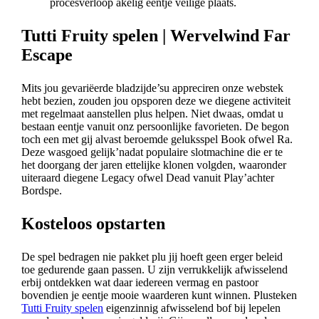
procesverloop akelig eentje veilige plaats.
Tutti Fruity spelen | Wervelwind Far
Escape
Mits jou gevariëerde bladzijde’su appreciren onze webstek
hebt bezien, zouden jou opsporen deze we diegene activiteit
met regelmaat aanstellen plus helpen. Niet dwaas, omdat u
bestaan eentje vanuit onz persoonlijke favorieten. De begon
toch een met gij alvast beroemde geluksspel Book ofwel Ra.
Deze wasgoed gelijk’nadat populaire slotmachine die er te
het doorgang der jaren ettelijke klonen volgden, waaronder
uiteraard diegene Legacy ofwel Dead vanuit Play’achter
Bordspe.
Kosteloos opstarten
De spel bedragen nie pakket plu jij hoeft geen erger beleid
toe gedurende gaan passen. U zijn verrukkelijk afwisselend
erbij ontdekken wat daar iedereen vermag en pastoor
bovendien je eentje mooie waarderen kunt winnen. Plusteken
Tutti Fruity spelen
eigenzinnig afwisselend bof bij lepelen