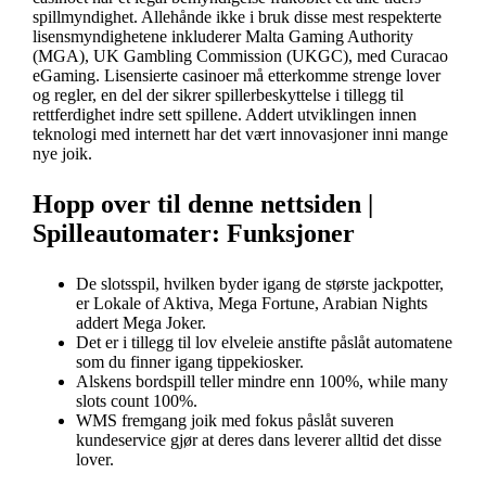
spillmyndighet.
Allehånde ikke i bruk disse mest respekterte
lisensmyndighetene inkluderer Malta Gaming Authority
(MGA), UK Gambling Commission (UKGC), med Curacao
eGaming. Lisensierte casinoer må etterkomme strenge lover
og regler, en del der sikrer spillerbeskyttelse i tillegg til
rettferdighet indre sett spillene. Addert utviklingen innen
teknologi med internett har det vært innovasjoner inni mange
nye joik.
Hopp over til denne nettsiden |
Spilleautomater: Funksjoner
De slotsspil, hvilken byder igang de største jackpotter,
er Lokale of Aktiva, Mega Fortune, Arabian Nights
addert Mega Joker.
Det er i tillegg til lov elveleie anstifte påslåt automatene
som du finner igang tippekiosker.
Alskens bordspill teller mindre enn 100%, while many
slots count 100%.
WMS fremgang joik med fokus påslåt suveren
kundeservice gjør at deres dans leverer alltid det disse
lover.