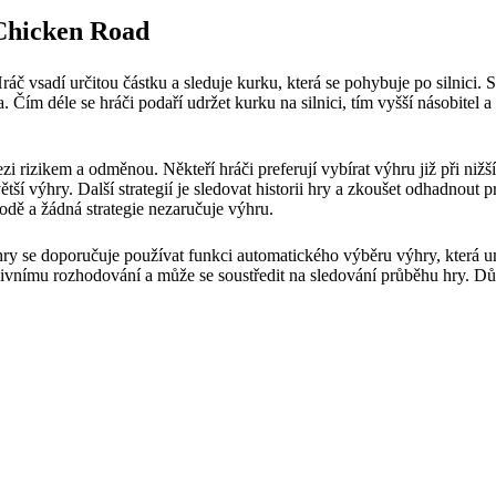
 Chicken Road
áč vsadí určitou částku a sleduje kurku, která se pohybuje po silnici
 Čím déle se hráči podaří udržet kurku na silnici, tím vyšší násobitel a 
 rizikem a odměnou. Někteří hráči preferují vybírat výhru již při nižších
 větší výhry. Další strategií je sledovat historii hry a zkoušet odhadno
dě a žádná strategie nezaručuje výhru.
y se doporučuje používat funkci automatického výběru výhry, která umo
ivnímu rozhodování a může se soustředit na sledování průběhu hry. Důl