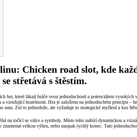
inu: Chicken road slot, kde ka
se střetává s štěstím.
ních her, které lákají hráče svou jednoduchostí a potenciálem vysokých
a vzrušující hratelnosti. Hra je založena na jednoduchém principu – hráč
 auta. Zní to jednoduše, ale vyžaduje to strategické myšlení a kus štěst
há na točící se válce a symboly. Místo toho nabízí dynamickou a vizuáln
ůže znamenat velkou výhru, nebo naopak rychlý konec. Tato jednoducho