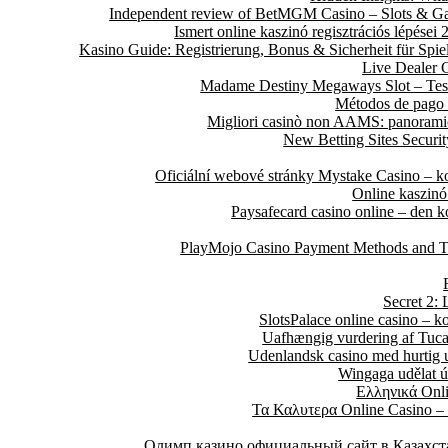
Independent review of BetMGM Casino – Slots & Games 
Ismert online kaszinó regisztrációs lépései
Kasino Guide: Registrierung, Bonus & Sicherheit für Spi
Live Dealer 
Madame Destiny Megaways Slot – Test
Métodos de pago 
Migliori casinò non AAMS: panoramica 
New Betting Sites Securit
Oficiální webové stránky Mystake Casino – kom
Online kaszinó 
Paysafecard casino online – den k
PlayMojo Casino Payment Methods and Th
Secret 2:
SlotsPalace online casino – 
Uafhængig vurdering af Tuca
Udenlandsk casino med hurtig u
Wingaga udělat ú
Ελληνικά Onl
Τα Καλυτερα Online Casino –
Олимп казино официальный сайт в Казахста