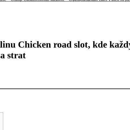
inu Chicken road slot, kde kaž
a strat