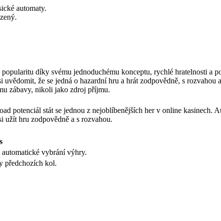
sické automaty.
ezený.
ala popularitu díky svému jednoduchému konceptu, rychlé hratelnosti a p
é si uvědomit, že se jedná o hazardní hru a hrát zodpovědně, s rozvahou
rmu zábavy, nikoli jako zdroj příjmu.
ad potenciál stát se jednou z nejoblíbenějších her v online kasinech. 
si užít hru zodpovědně a s rozvahou.
s
 automatické vybrání výhry.
y předchozích kol.