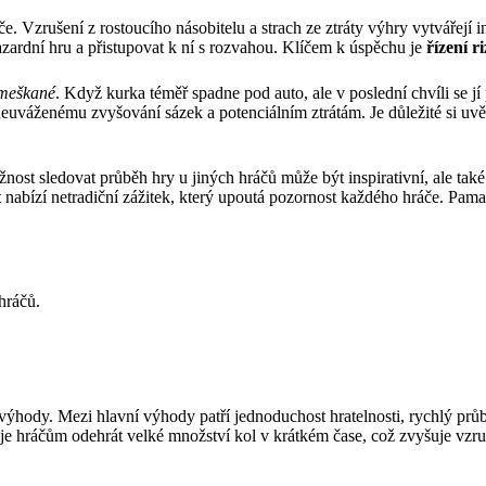
če. Vzrušení z rostoucího násobitelu a strach ze ztráty výhry vytvářejí 
hazardní hru a přistupovat k ní s rozvahou. Klíčem k úspěchu je
řízení r
zmeškané
. Když kurka téměř spadne pod auto, ale v poslední chvíli se jí
k neuváženému zvyšování sázek a potenciálním ztrátám. Je důležité si u
st sledovat průběh hry u jiných hráčů může být inspirativní, ale také za
t
nabízí netradiční zážitek, který upoutá pozornost každého hráče. Pama
hráčů.
ýhody. Mezi hlavní výhody patří jednoduchost hratelnosti, rychlý průbě
je hráčům odehrát velké množství kol v krátkém čase, což zvyšuje vzr