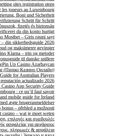
betting sites registration steps
ur les joueurs au Luxembourg
ierung, Boni und Sicherheit
fizierung Schritt für Schritt
ónuszok, fizetés és biztonság
ificerer du din konto hurtigt
 Mostbet – Giriş rəsmi sayt
 – din sikkerhedsguide 2026
lbud og maksimerer gevinster
ino Klarna – trin og metoder
nusguide til danske spillere
de
Pin Up Casino Azərbaycan
ışlar (Пинко Казино Онлайн)
Guide for Australian Players
 reputación actualizado 2026
 Casino App Security Guide
mbourg : ce qu’il faut savoir
 and mobile guide for Ireland
 med ægte brugeranmeldelser
 bonus – přehled a možnosti
t casino – wat je moet weten
η, επιλογές και συμβουλές
ός ασφαλείας για αρχάριους
νους, πληρωμές & ασφάλεια
ь онлайн | Зеркало и вход