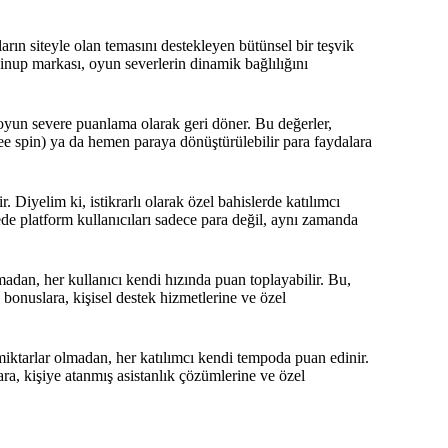
ların siteyle olan temasını destekleyen bütünsel bir teşvik
Pinup markası, oyun severlerin dinamik bağlılığını
 oyun severe puanlama olarak geri döner. Bu değerler,
free spin) ya da hemen paraya dönüştürülebilir para faydalara
. Diyelim ki, istikrarlı olarak özel bahislerde katılımcı
de platform kullanıcıları sadece para değil, aynı zamanda
lmadan, her kullanıcı kendi hızında puan toplayabilir. Bu,
bonuslara, kişisel destek hizmetlerine ve özel
miktarlar olmadan, her katılımcı kendi tempoda puan edinir.
ara, kişiye atanmış asistanlık çözümlerine ve özel