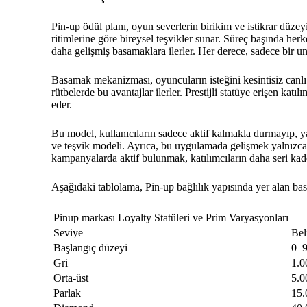
Pin-up ödül planı, oyun severlerin birikim ve istikrar düz
ritimlerine göre bireysel teşvikler sunar. Süreç başında her
daha gelişmiş basamaklara ilerler. Her derece, sadece bir un
Basamak mekanizması, oyuncuların isteğini kesintisiz canlı g
rütbelerde bu avantajlar ilerler. Prestijli statüye erişen kat
eder.
Bu model, kullanıcıların sadece aktif kalmakla durmayıp, yap
ve teşvik modeli. Ayrıca, bu uygulamada gelişmek yalnızca fa
kampanyalarda aktif bulunmak, katılımcıların daha seri ka
Aşağıdaki tablolama, Pin-up bağlılık yapısında yer alan bas
Pinup markası Loyalty Statüleri ve Prim Varyasyonları
Seviye
Bel
Başlangıç düzeyi
0–
Gri
1.0
Orta-üst
5.0
Parlak
15.