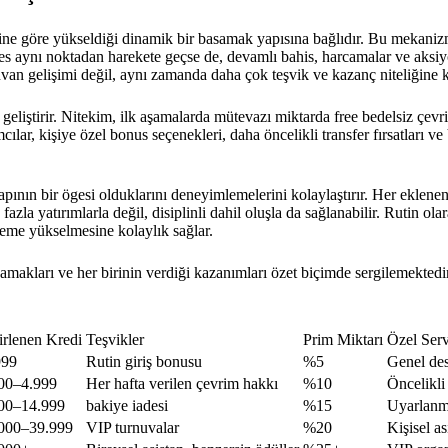
eyine göre yükseldiği dinamik bir basamak yapısına bağlıdır. Bu mekani
kes aynı noktadan harekete geçse de, devamlı bahis, harcamalar ve aksiyo
van gelişimi değil, aynı zamanda daha çok teşvik ve kazanç niteliğine ka
eliştirir. Nitekim, ilk aşamalarda mütevazı miktarda free bedelsiz çevrim
ılımcılar, kişiye özel bonus seçenekleri, daha öncelikli transfer fırsatları
ının bir ögesi olduklarını deneyimlemelerini kolaylaştırır. Her eklenen d
zla yatırımlarla değil, disiplinli dahil oluşla da sağlanabilir. Rutin ol
deme yükselmesine kolaylık sağlar.
amakları ve her birinin verdiği kazanımları özet biçimde sergilemektedi
irlenen Kredi
Teşvikler
Prim Miktarı
Özel Serv
999
Rutin giriş bonusu
%5
Genel des
00–4.999
Her hafta verilen çevrim hakkı
%10
Öncelikli
00–14.999
bakiye iadesi
%15
Uyarlanmı
000–39.999
VIP turnuvalar
%20
Kişisel as