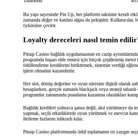
Diamond
40.
Bu yapı sayesinde Pin Up, her platform sakinine kendi etkil
zamanda değer ve katılım algısı da pekiştirir. Kullanıcılar,
öyküsüne çevirir.
Loyalty dereceleri nasıl temin edilir
Pinup Casino bağlılık uygulamasının en cazip ayrıntılarından 
programda başarı elde etmesi için birçok çeşitlenmiş metot 
ödüllendirme kredilerini biriktirmek, sistemin verdiği eğle
işlem olmadan kazandırılır.
Her slot, dönüş değerine ve oyun süresine ilişkili olarak sa
hesaplarken, gerçek zamanlı blackjack veya strateji tabanlı
programlar zamanında puanlama kazanma olasılıkları kampany
Bağlılık kredileri yalnızca şansa değil, akıl yürütmeye da t
yapmak, seçili etkinliklerde oyun yürütmek ve mevcut kampa
ilerleme hızlarını istikrarlı kılar.
Pinup Casino platformunda ödül toplamanın en yaygın seçene