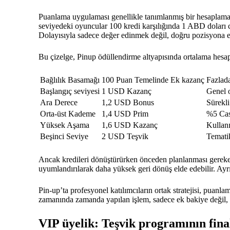
Puanlama uygulaması genellikle tanımlanmış bir hesaplama si
seviyedeki oyuncular 100 kredi karşılığında 1 ABD doları civ
Dolayısıyla sadece değer edinmek değil, doğru pozisyona er
Bu çizelge, Pinup ödüllendirme altyapısında ortalama hesap
Bağlılık Basamağı
100 Puan Temelinde Ek kazanç
Fazlad
Başlangıç seviyesi
1 USD Kazanç
Genel 
Ara Derece
1,2 USD Bonus
Sürekl
Orta-üst Kademe
1,4 USD Prim
%5 Cas
Yüksek Aşama
1,6 USD Kazanç
Kullan
Beşinci Seviye
2 USD Teşvik
Tematik
Ancak kredileri dönüştürürken önceden planlanması gereken
uyumlandırılarak daha yüksek geri dönüş elde edebilir. Ayr
Pin-up’ta profesyonel katılımcıların ortak stratejisi, puan
zamanında zamanda yapılan işlem, sadece ek bakiye değil, d
VIP üyelik: Teşvik programının final