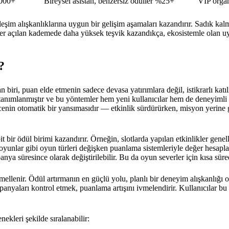
000+
Bireysel asistan, benzersiz ödüller
%25+
VIP orga
eşim alışkanlıklarına uygun bir gelişim aşamaları kazandırır. Sadık kal
 her açılan kademede daha yüksek teşvik kazandıkça, ekosistemle olan uyuml
?
biri, puan elde etmenin sadece devasa yatırımlara değil, istikrarlı katıl
tanımlanmıştır ve bu yöntemler hem yeni kullanıcılar hem de deneyimli üy
ncenin otomatik bir yansımasıdır — etkinlik sürdürürken, misyon yerine 
bit bir ödül birimi kazandırır. Örneğin, slotlarda yapılan etkinlikler ge
 oyunlar gibi oyun türleri değişken puanlama sistemleriyle değer hesapla
a süresince olarak değiştirilebilir. Bu da oyun severler için kısa süre
emellenir. Ödül artırmanın en güçlü yolu, planlı bir deneyim alışkanlığı 
nyaları kontrol etmek, puanlama artışını ivmelendirir. Kullanıcılar bu 
kleri şekilde sıralanabilir: