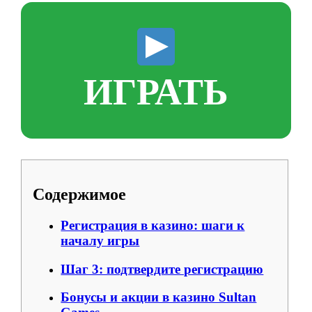
ИГРАТЬ
Содержимое
Регистрация в казино: шаги к
началу игры
Шаг 3: подтвердите регистрацию
Бонусы и акции в казино Sultan