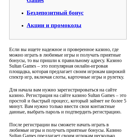
Games
Бездепозитный бонус
Акции и промокоды
Если вы ищете надежное и проверенное казино, где
можно играть в любимые игры и получать приятные
бонусы, то вы пришли к правильному адресу. Казино
Sultan Games – это популярная онлайн-игровая
площадка, которая предлагает своим игрокам широкий
спектр игр, включая слоты, карточные игры и рулетку.
Для начала вам нужно зарегистрироваться на сайте
казино. Регистрация на сайте казино Sultan Games – это
простой и быстрый процесс, который займет не более 5
минут. Вам нужно только ввести свои контактные
данные, выбрать пароль и подтвердить регистрацию.
После регистрации вы сможете начать играть в
любимые игры и получать приятные бонусы. Казино
Sultan Games предлагает своим игрокам несколько