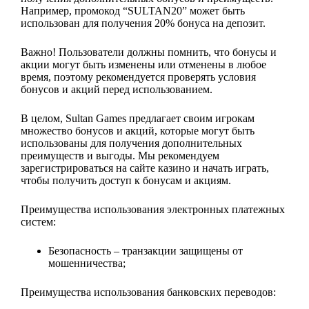
Например, промокод “SULTAN20” может быть
использован для получения 20% бонуса на депозит.
Важно! Пользователи должны помнить, что бонусы и
акции могут быть изменены или отменены в любое
время, поэтому рекомендуется проверять условия
бонусов и акций перед использованием.
В целом, Sultan Games предлагает своим игрокам
множество бонусов и акций, которые могут быть
использованы для получения дополнительных
преимуществ и выгоды. Мы рекомендуем
зарегистрироваться на сайте казино и начать играть,
чтобы получить доступ к бонусам и акциям.
Преимущества использования электронных платежных
систем:
Безопасность – транзакции защищены от
мошенничества;
Преимущества использования банковских переводов: