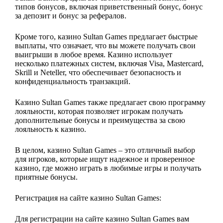
типов бонусов, включая приветственный бонус, бонус
за депозит и бонус за рефералов.
Кроме того, казино Sultan Games предлагает быстрые
выплаты, что означает, что вы можете получать свои
выигрыши в любое время. Казино использует
несколько платежных систем, включая Visa, Mastercard,
Skrill и Neteller, что обеспечивает безопасность и
конфиденциальность транзакций.
Казино Sultan Games также предлагает свою программу
лояльности, которая позволяет игрокам получать
дополнительные бонусы и преимущества за свою
лояльность к казино.
В целом, казино Sultan Games – это отличный выбор
для игроков, которые ищут надежное и проверенное
казино, где можно играть в любимые игры и получать
приятные бонусы.
Регистрация на сайте казино Sultan Games:
Для регистрации на сайте казино Sultan Games вам