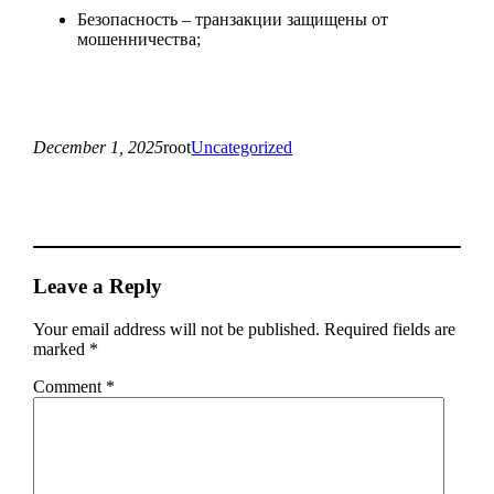
Безопасность – транзакции защищены от
мошенничества;
December 1, 2025
root
Uncategorized
Leave a Reply
Your email address will not be published.
Required fields are
marked
*
Comment
*